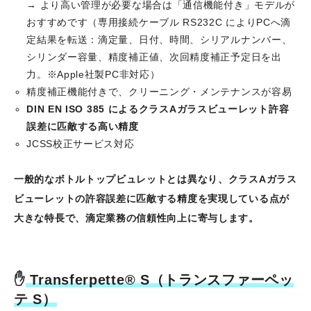
→ より高い管理が必要な場合は「通信機能付き」モデルが
おすすめです（専用接続ケーブル RS232C によりPCへ滴
定結果を転送：滴定量、日付、時間、シリアルナンバー、
シリンダー容量、精度補正値、次回精度補正予定日を出
力。※Apple社製PC非対応）
精度補正機能付きで、クリーニング・メンテナンスが容易
DIN EN ISO 385 によるクラスAガラスビューレット許容
誤差に匹敵する高い精度
JCSS校正サービス対応
一般的なボトルトップビュレットとは異なり、クラスAガラス
ビューレットの許容誤差に匹敵する精度を実現している点が
大きな特長で、滴定業務の信頼性向上に寄与します。
✋
Transferpette® S（トランスファーペッ
テ S）